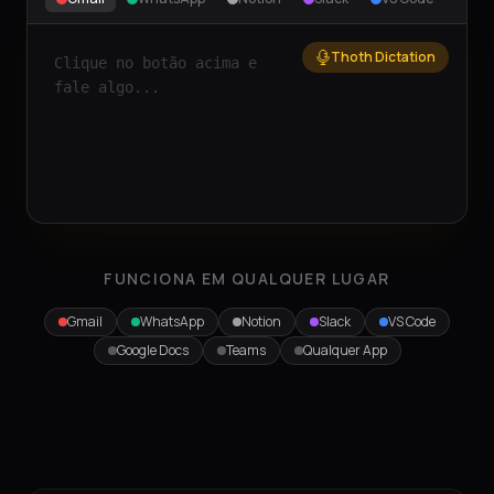
Thoth Dictation
Clique no botão acima e
fale algo...
FUNCIONA EM QUALQUER LUGAR
Gmail
WhatsApp
Notion
Slack
VS Code
Google Docs
Teams
Qualquer App