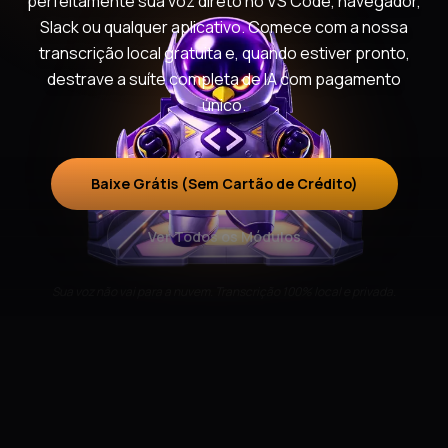
perfeitamente sua voz direto no VS Code, navegador,
Slack ou qualquer aplicativo. Comece com a nossa
transcrição local gratuita e, quando estiver pronto,
destrave a suíte completa de IA com pagamento
único.
Baixe Grátis (Sem Cartão de Crédito)
Ver Todos os Módulos
Sua voz não vai para a nuvem. Transcrição 100% local e privada.