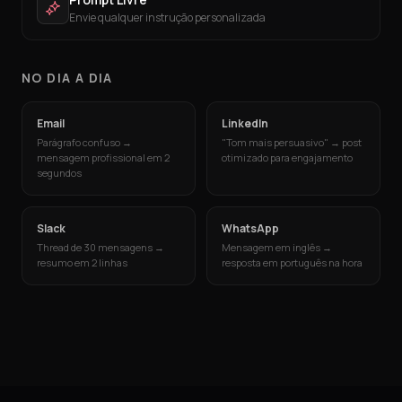
Envie qualquer instrução personalizada
NO DIA A DIA
Email
LinkedIn
Parágrafo confuso →
"Tom mais persuasivo" → post
mensagem profissional em 2
otimizado para engajamento
segundos
Slack
WhatsApp
Thread de 30 mensagens →
Mensagem em inglês →
resumo em 2 linhas
resposta em português na hora