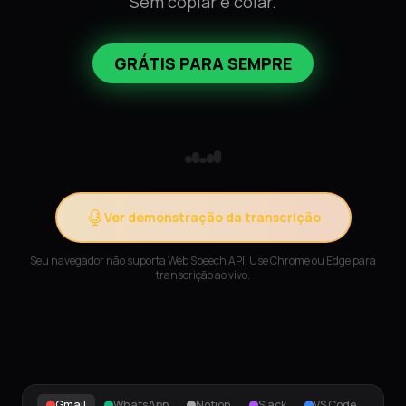
Sem copiar e colar.
GRÁTIS PARA SEMPRE
Ver demonstração da transcrição
Seu navegador não suporta Web Speech API. Use Chrome ou Edge para
transcrição ao vivo.
Gmail
WhatsApp
Notion
Slack
VS Code