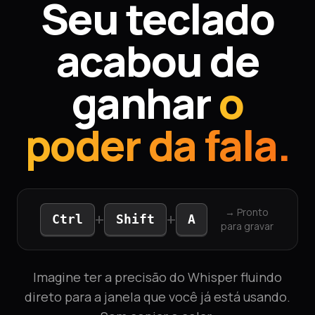
Seu teclado
acabou de
ganhar
o
poder da fala.
→ Pronto
+
+
Ctrl
Shift
A
para gravar
Imagine ter a precisão do Whisper fluindo
direto para a janela que você já está usando.