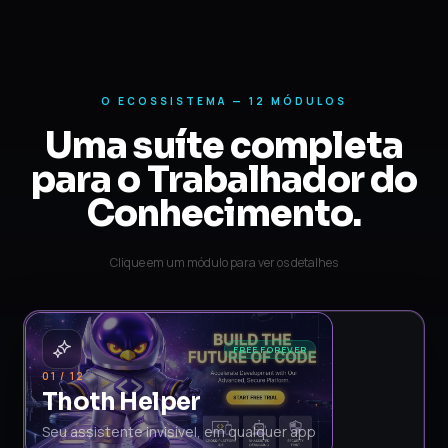
O ECOSSISTEMA —
12
MÓDULOS
Uma suíte completa
para o Trabalhador do
Conhecimento.
Clique em um módulo para ver os detalhes
12
/
01
FREE FOREVER
Thoth Helper
01
/
12
Pressione Alt+Space e o Thoth aparece onde você
Thoth Helper
está — IDE, browser, email, Slack. Dite, pergunte,
Seu assistente invisível, em qualquer app
resuma ou traduza sem trocar de janela. Funciona